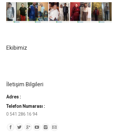
Ekibimiz
İletişim Bilgileri
Adres :
Telefon Numarası :
0 541 286 16 94
Find us on: