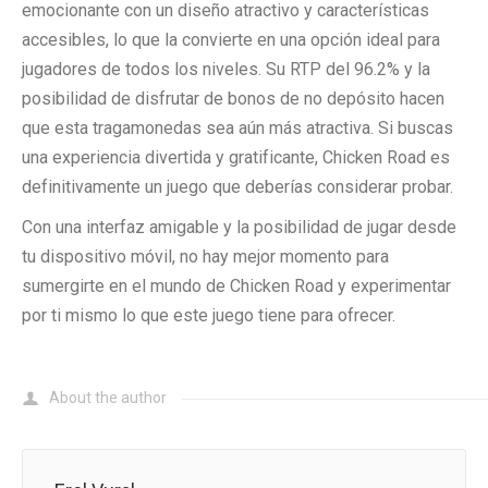
emocionante con un diseño atractivo y características
accesibles, lo que la convierte en una opción ideal para
jugadores de todos los niveles. Su RTP del 96.2% y la
posibilidad de disfrutar de bonos de no depósito hacen
que esta tragamonedas sea aún más atractiva. Si buscas
una experiencia divertida y gratificante, Chicken Road es
definitivamente un juego que deberías considerar probar.
Con una interfaz amigable y la posibilidad de jugar desde
tu dispositivo móvil, no hay mejor momento para
sumergirte en el mundo de Chicken Road y experimentar
por ti mismo lo que este juego tiene para ofrecer.
About the author