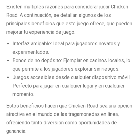
Existen múltiples razones para considerar jugar Chicken
Road. A continuación, se detallan algunos de los
principales beneficios que este juego ofrece, que pueden
mejorar tu experiencia de juego.
Interfaz amigable: Ideal para jugadores novatos y
experimentados.
Bonos de no depósito: Ejemplar en casinos locales, lo
que permite a los jugadores explorar sin riesgos.
Juegos accesibles desde cualquier dispositivo móvil:
Perfecto para jugar en cualquier lugar y en cualquier
momento.
Estos beneficios hacen que Chicken Road sea una opción
atractiva en el mundo de las tragamonedas en línea,
ofreciendo tanto diversión como oportunidades de
ganancia.